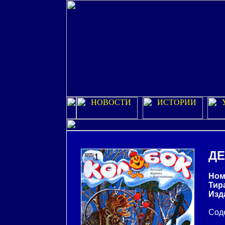
ДЕ
Ном
Тир
Изд
Соде