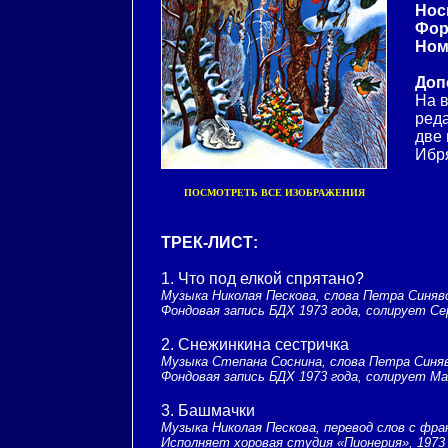
Нос
Фор
Ном
Доп
На 
реда
две
Ибря
ПОСМОТРЕТЬ ВСЕ ИЗОБРАЖЕНИЯ
ТРЕК-ЛИСТ:
1. Что под елкой спрятано?
Музыка Николая Пескова, слова Петра Синяв
Фондовая запись БДХ 1973 года, солирует С
2. Снежинкина сестричка
Музыка Степана Соснина, слова Петра Синя
Фондовая запись БДХ 1973 года, солирует М
3. Башмачки
Музыка Николая Пескова, перевод слов с фр
Исполняет хоровая студия «Пионерия», 1973