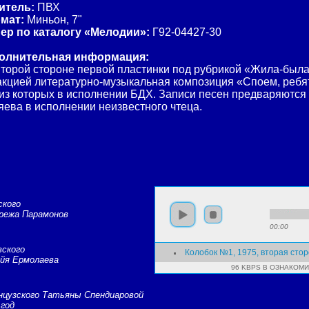
итель:
ПВХ
мат:
Миньон, 7"
ер по каталогу «Мелодии»:
Г92-04427-30
олнительная информация:
второй стороне первой пластинки под рубрикой «Жила-была
кцией литературно-музыкальная композиция «Споем, ребята
 из которых в исполнении БДХ. Записи песен предваряются
ева в исполнении неизвестного чтеца.
ского
ережа Парамонов
00:00
вского
Колобок №1, 1975, вторая сто
айя Ермолаева
96 KBPS В ОЗНАКОМ
анцузского Татьяны Спендиаровой
 год