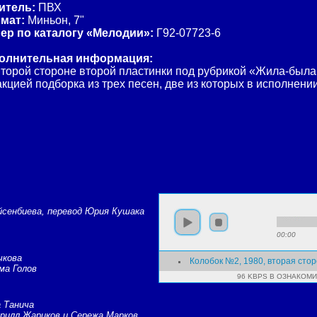
итель:
ПВХ
мат:
Миньон, 7"
ер по каталогу «Мелодии»:
Г92-07723-6
олнительная информация:
торой стороне второй пластинки под рубрикой «Жила-была
кцией подборка из трех песен, две из которых в исполнени
йсенбиева, перевод Юрия Кушака
00:00
чкова
Колобок №2, 1980, вторая сто
ма Голов
96 KBPS В ОЗНАКОМ
 Танича
ирилл Жариков и Сережа Марков