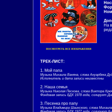
Нос
Фор
Ном
Доп
На в
реда
ПОСМОТРЕТЬ ВСЕ ИЗОБРАЖЕНИЯ
ТРЕК-ЛИСТ:
1. Мой папа
Музыка Михаила Ваняна, слова Ануарбека Ду
Исполнитель и дата записи неизвестны
2. Наша семья
Музыка Николая Пескова, слова Виктора Крю
Фондовая запись БДХ 1978 года, солирует Ди
3. Песенка про папу
Музыка Владимира Шаинского, слова Михаила
Фондовая запись БДХ 1977 года, солируют К