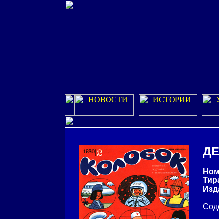
ДЕ
Ном
Тир
Изд
Соде