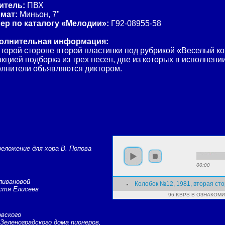
итель:
ПВХ
мат:
Миньон, 7"
ер по каталогу «Мелодии»:
Г92-08955-58
олнительная информация:
торой стороне второй пластинки под рубрикой «Веселый к
кцией подборка из трех песен, две из которых в исполнени
олнители объявляются диктором.
реложение для хора В. Попова
00:00
ливановой
Колобок №12, 1981, вторая ст
остя Елисеев
96 KBPS В ОЗНАКОМ
овского
Зеленоградского дома пионеров,