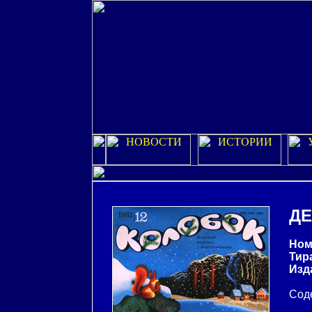
ДЕ
Ном
Тир
Изд
Соде