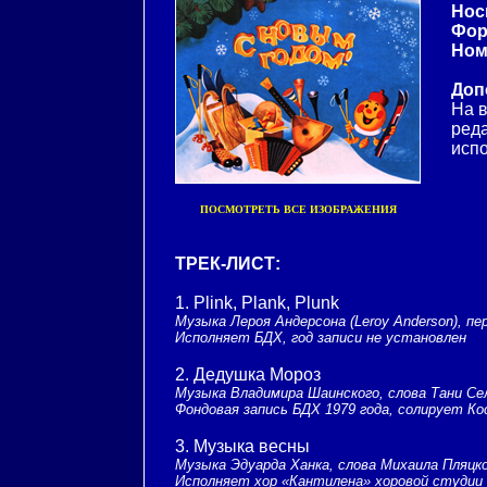
Нос
Фор
Ном
Доп
На в
реда
исп
ПОСМОТРЕТЬ ВСЕ ИЗОБРАЖЕНИЯ
ТРЕК-ЛИСТ:
1. Plink, Plank, Plunk
Музыка Лероя Андерсона (Leroy Anderson), пе
Исполняет БДХ, год записи не установлен
2. Дедушка Мороз
Музыка Владимира Шаинского, слова Тани Се
Фондовая запись БДХ 1979 года, солирует К
3. Музыка весны
Музыка Эдуарда Ханка, слова Михаила Пляцк
Исполняет хор «Кантилена» хоровой студии 