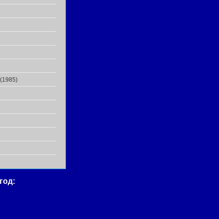
1985)
год: