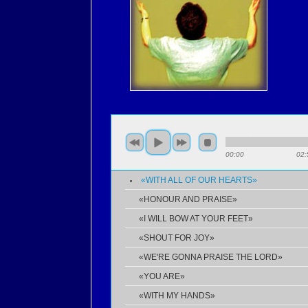
00:00
02:
«WITH ALL OF OUR HEARTS»
«HONOUR AND PRAISE»
«I WILL BOW AT YOUR FEET»
«SHOUT FOR JOY»
«WE'RE GONNA PRAISE THE LORD»
«YOU ARE»
«WITH MY HANDS»