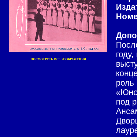
Изда
Номе
Допо
Посл
году,
ПОСМОТРЕТЬ ВСЕ ИЗОБРАЖЕНИЯ
выст
конце
роль 
«Юно
под 
Ансам
Двор
лаур