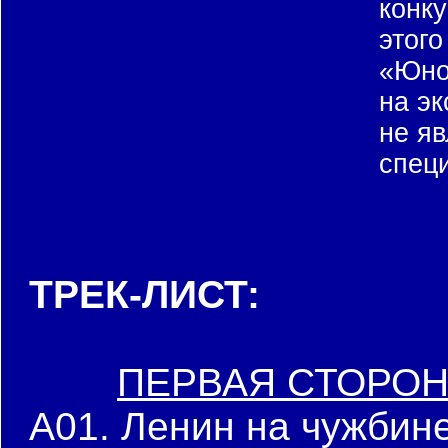
конку
этог
«Юно
на эк
не я
спец
ТРЕК-ЛИСТ:
ПЕРВАЯ СТОРО
A01. Ленин на чужбин