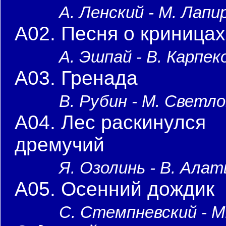
А. Ленский - М. Лапи
A02. Песня о криницах
А. Эшпай - В. Карпек
A03. Гренада
В. Рубин - М. Светло
A04. Лес раскинулся
дремучий
Я. Озолинь - В. Ала
A05. Осенний дождик
С. Стемпневский - М