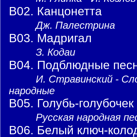
B02. Канцонетта
Дж. Палестрина
B03. Мадригал
З. Кодаи
B04. Подблюдные пес
И. Стравинский - Сл
народные
B05. Голубь-голубочек
Русская народная пе
B06. Белый ключ-коло