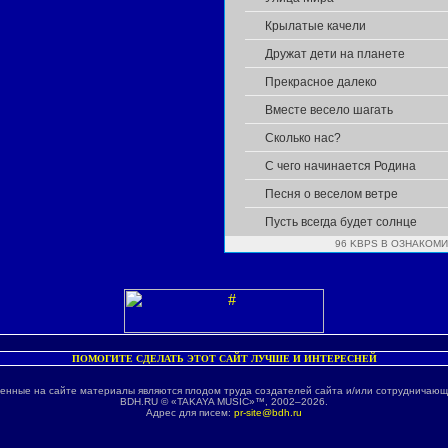
Крылатые качели
Дружат дети на планете
Прекрасное далеко
Вместе весело шагать
Сколько нас?
С чего начинается Родина
Песня о веселом ветре
Пусть всегда будет солнце
96 KBPS В ОЗНАКОМ
ПОМОГИТЕ СДЕЛАТЬ ЭТОТ САЙТ ЛУЧШЕ И ИНТЕРЕСНЕЙ
енные на сайте материалы являются плодом труда создателей сайта и/или сотрудничающ
BDH.RU © «TAKAYA MUSIC»™, 2002–2026.
Адрес для писем:
pr-site@bdh.ru