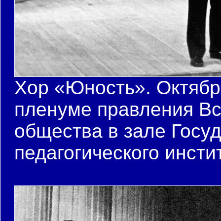
Хор «Юность». Октябр
пленуме правления Вс
общества в зале Госу
педагогического инсти