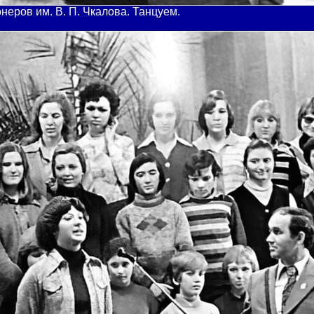
онеров им. В. П. Чкалова. Танцуем.