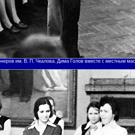
ионеров им. В. П. Чкалова. Дима Голов вместе с местным ма