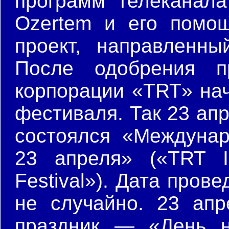
программ телеканала 
Ozertem и его помощ
проект, направленн
После одобрения п
корпорации «TRT» нач
фестиваля. Так 23 ап
состоялся «Междуна
23 апреля» («TRT Int
Festival»). Дата пров
не случайно. 23 апр
праздник — «День н