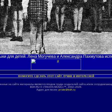
узыки для детей. Лена Могучева и Александра Пахмутова исп
ПОМОГИТЕ СДЕЛАТЬ ЭТОТ САЙТ ЛУЧШЕ И ИНТЕРЕСНЕЙ
енные на сайте материалы являются плодом труда создателей сайта и/или сотрудничающ
BDH.RU © «TAKAYA MUSIC»™, 2002–2026.
Адрес для писем:
pr-site@bdh.ru