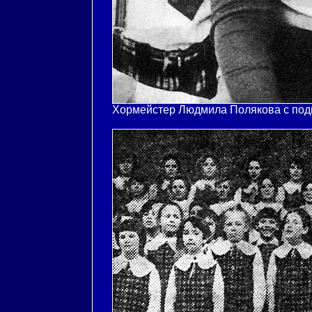
Хормейстер Людмила Полякова с подг