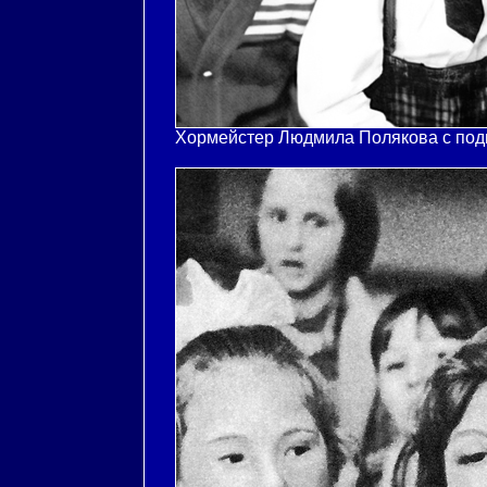
Хормейстер Людмила Полякова с подг