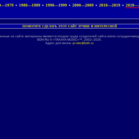
0—1979
•
1980—1989
•
1990—1999
•
2000—2009
•
2010—2019
•
2020—
ПОМОГИТЕ СДЕЛАТЬ ЭТОТ САЙТ ЛУЧШЕ И ИНТЕРЕСНЕЙ
енные на сайте материалы являются плодом труда создателей сайта и/или сотрудничающ
BDH.RU © «TAKAYA MUSIC»™, 2002–2026.
Адрес для писем:
pr-site@bdh.ru