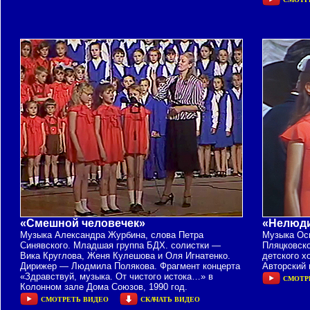
«Смешной человечек»
«Нелюд
Музыка Александра Журбина, слова Петра
Музыка Ос
Синявского. Младшая группа БДХ. солистки —
Пляцковско
Вика Круглова, Женя Кулешова и Оля Игнатенко.
детского х
Дирижер — Людмила Полякова. Фрагмент концерта
Авторский 
«Здравствуй, музыка. От чистого истока…» в
СМОТР
Колонном зале Дома Союзов, 1990 год.
СМОТРЕТЬ ВИДЕО
СКАЧАТЬ ВИДЕО