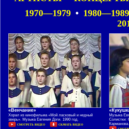
1970—1979
•
1980—198
20
«Венчание»
«Кукушк
Хорал из кинофильма «Мой ласковый и недный
Музыка Евг
зверь». Музыка Евгения Доги. 1990 год.
Солистки: 
Карманова.
СМОТРЕТЬ ВИДЕО
СКАЧАТЬ ВИДЕО
СМОТР